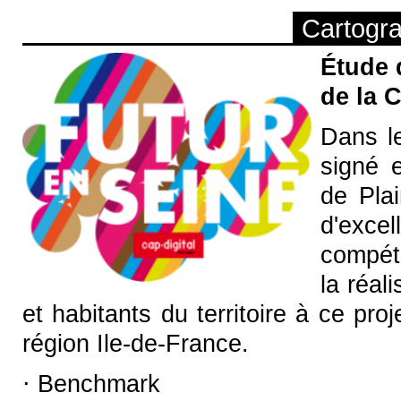
Cartogra
Étude 
de la 
Dans le
signé 
de Plai
d'exce
compéti
la réal
et habitants du territoire à ce pro
région Ile-de-France.
⋅ Benchmark