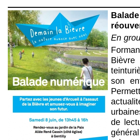
Balad
réouver
En grou
Forman
Bièvre 
teintur
son en
Permett
actual
urbaine
de lect
généra